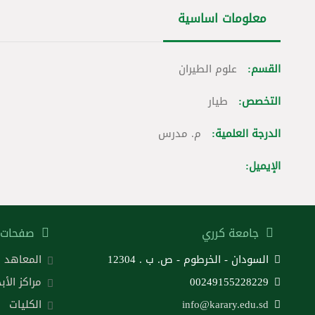
معلومات اساسية
القسم:
علوم الطيران
التخصص:
طيار
الدرجة العلمية:
م. مدرس
الإيميل:
جامعة كرري
صفحات 
السودان - الخرطوم - ص. ب . 12304
المعاهد
00249155228229
مراكز الأب
info@karary.edu.sd
الكليات