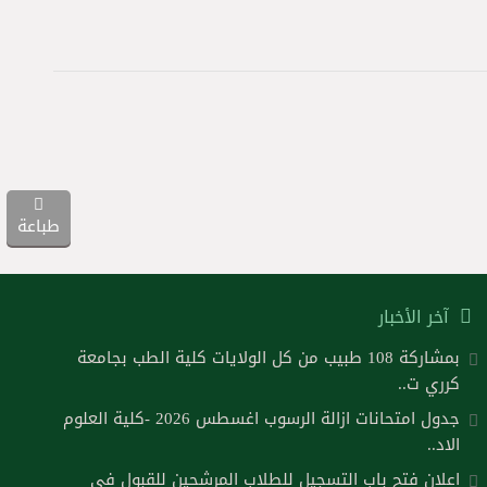
طباعة
آخر الأخبار
بمشاركة 108 طبيب من كل الولايات كلية الطب بجامعة
كرري ت..
جدول امتحانات ازالة الرسوب اغسطس 2026 -كلية العلوم
الاد..
اعلان فتح باب التسجيل للطلاب المرشحين للقبول في