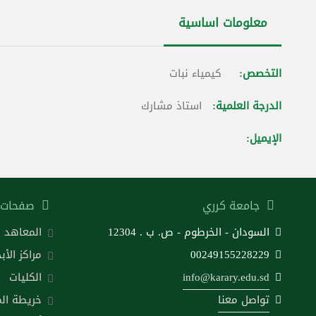
معلومات اساسية
التخصص:
كيمياء نبات
الدرجة العلمية:
استاذ مشارك
الإيميل:
جامعة كرري
صفحات 
السودان - الخرطوم - ص. ب . 12304
المعاهد
00249155228229
مراكز الأب
info@karary.edu.sd
الكليات
تواصل معنا
خريطة ال