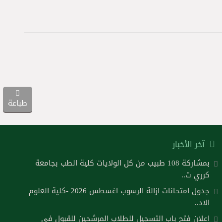
طباعة
آخر الأخبار
بمشاركة 108 طبيب من كل الولايات كلية الطب بجامعة
كرري ت..
جدول امتحانات ازالة الرسوب اغسطس 2026 -كلية العلوم
الاد..
اعلان فتح باب التسجيل للطلاب المرشحين للقبول في