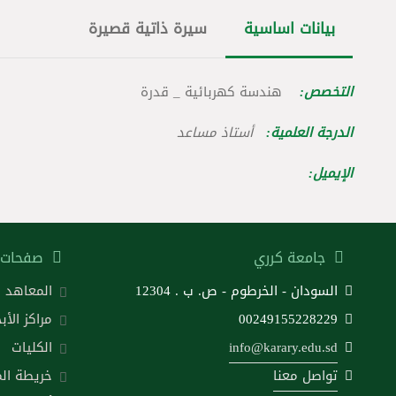
بيانات اساسية
سيرة ذاتية قصيرة
التخصص:
هندسة كهربائية _ قدرة
الدرجة العلمية:
أستاذ مساعد
الإيميل:
جامعة كرري
صفحات 
السودان - الخرطوم - ص. ب . 12304
المعاهد
00249155228229
مراكز الأب
info@karary.edu.sd
الكليات
تواصل معنا
خريطة ال