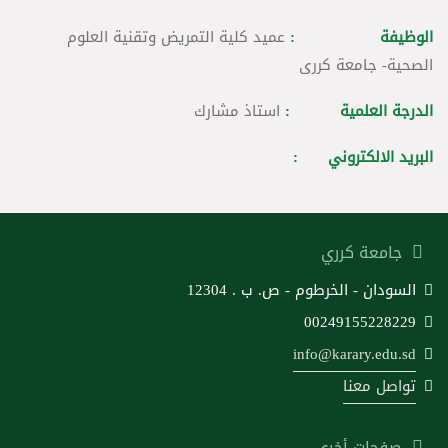
الوظيفة :
عميد كلية التمريض وتقنية العلوم
الصحية- جامعة كررى
الدرجة العلمية :
استاذ مشارك
البريد الالكتروني :
جامعة كرري
السودان - الخرطوم - ص. ب . 12304
00249155228229
info@karary.edu.sd
تواصل معنا
صفحات أخرى