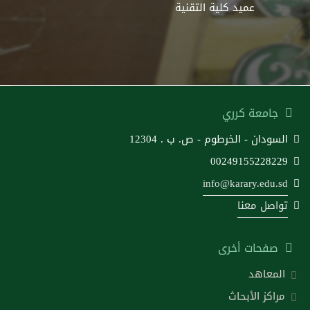
عميد كلية التقنية
جامعة كرري
السودان - الخرطوم - ص. ب . 12304
00249155228229
info@karary.edu.sd
تواصل معنا
صفحات أخرى
المعاهد
مراكز الأبحاث