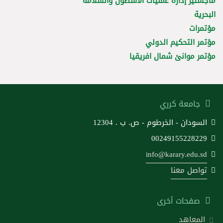
ماجستير إدارة عمليات الاسطول والسلامة
البحرية
مؤتمرات
مؤتمر التحكيم الدولي
مؤتمر موانئ شمال افريقيا
جامعة كرري
السودان - الخرطوم - ص. ب . 12304
00249155228229
info@karary.edu.sd
تواصل معنا
صفحات أخرى
المعاهد