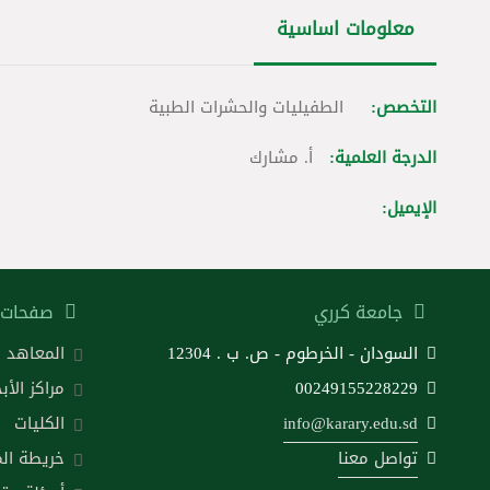
معلومات اساسية
التخصص:
الطفيليات والحشرات الطبية
الدرجة العلمية:
أ. مشارك
الإيميل:
جامعة كرري
صفحات 
السودان - الخرطوم - ص. ب . 12304
المعاهد
00249155228229
مراكز الأب
info@karary.edu.sd
الكليات
تواصل معنا
خريطة ال