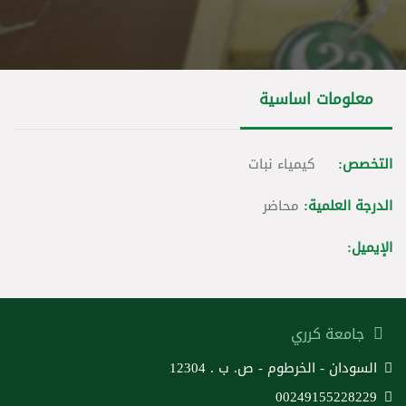
معلومات اساسية
التخصص:
كيمياء نبات
الدرجة العلمية:
محاضر
الإيميل:
جامعة كرري
السودان - الخرطوم - ص. ب . 12304
00249155228229