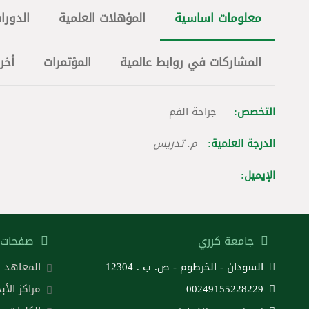
معلومات اساسية
المؤهلات العلمية
الدورات
المشاركات في روابط عالمية
المؤتمرات
أخر
التخصص:
جراحة الفم
الدرجة العلمية:
م. تدريس
الإيميل:
جامعة كرري
صفحات 
السودان - الخرطوم - ص. ب . 12304
المعاهد
00249155228229
مراكز الأب