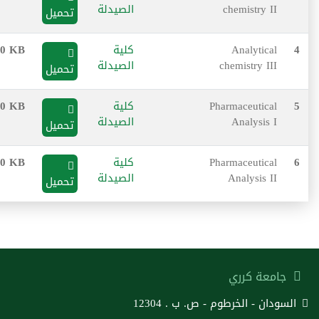
chemistry II
الصيدلة
تحميل
4
Analytical
كلية
0 KB
chemistry III
الصيدلة
تحميل
5
Pharmaceutical
كلية
0 KB
Analysis I
الصيدلة
تحميل
6
Pharmaceutical
كلية
0 KB
Analysis II
الصيدلة
تحميل
جامعة كرري
السودان - الخرطوم - ص. ب . 12304