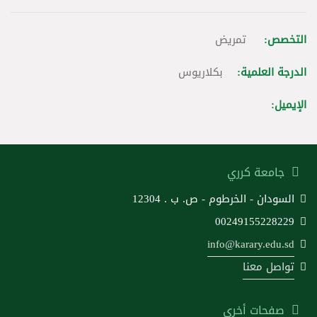
التخصص:
تمريض
الدرجة العلمية:
بكلاريوس
الإيميل:
جامعة كرري
السودان - الخرطوم - ص. ب . 12304
00249155228229
info@karary.edu.sd
تواصل معنا
صفحات أخرى