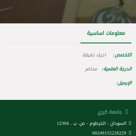
معلومات اساسية
التخصص:
احياء دقيقة
الدرجة العلمية:
محاضر
الإيميل:
جامعة كرري
السودان - الخرطوم - ص. ب . 12304
00249155228229