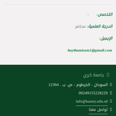
التخصص: -
الدرجة العلمية:
محاضر
الإيميل:
haythamisam1@gmail.com
جامعة كرري
السودان - الخرطوم - ص. ب . 12304
00249155228229
info@karary.edu.sd
تواصل معنا