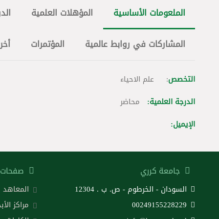
الملعومات الأساسية
المؤهلات العلمية
الدو
المشاركات في روابط عالمية
المؤتمرات
أخر
التخصص
: علم الاحياء
الدرجة العلمية:
محاضر
الإيميل:
جامعة كرري
صفحات 
السودان - الخرطوم - ص. ب . 12304
المعاهد
00249155228229
مراكز الأب