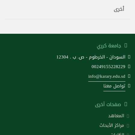
أخرى
جامعة كرري
السودان - الخرطوم - ص. ب . 12304
00249155228229
info@karary.edu.sd
تواصل معنا
صفحات أخرى
المعاهد
مراكز الأبحاث
الكليات