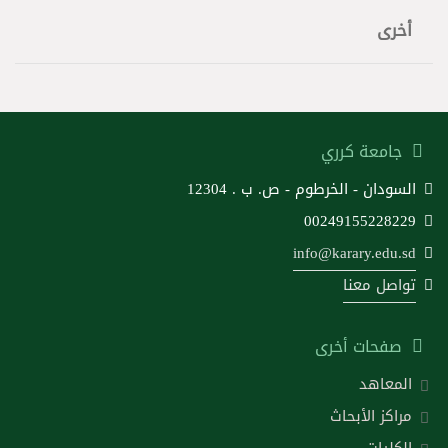
أخرى
جامعة كرري
السودان - الخرطوم - ص. ب . 12304
00249155228229
info@karary.edu.sd
تواصل معنا
صفحات أخرى
المعاهد
مراكز الأبحاث
الكليات