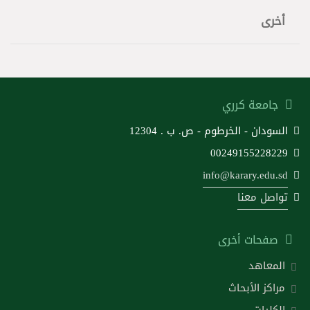
أخرى
جامعة كرري
السودان - الخرطوم - ص. ب . 12304
00249155228229
info@karary.edu.sd
تواصل معنا
صفحات أخرى
المعاهد
مراكز الأبحاث
الكليات