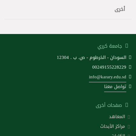
أخرى
جامعة كرري
السودان - الخرطوم - ص. ب . 12304
00249155228229
info@karary.edu.sd
تواصل معنا
صفحات أخرى
المعاهد
مراكز الأبحاث
الكليات