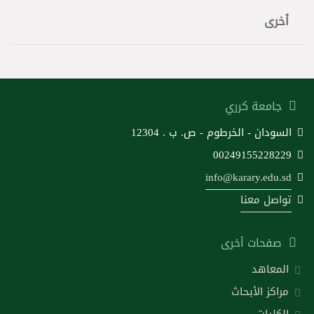
أخرى
جامعة كرري
السودان - الخرطوم - ص. ب . 12304
00249155228229
info@karary.edu.sd
تواصل معنا
صفحات أخرى
المعاهد
مراكز الأبحاث
الكليات