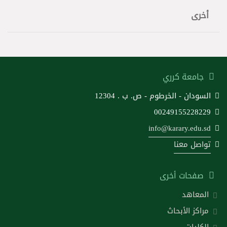
أخرى
جامعة كرري
السودان - الخرطوم - ص. ب . 12304
00249155228229
info@karary.edu.sd
تواصل معنا
صفحات أخرى
المعاهد
مراكز الأبحاث
الكليات