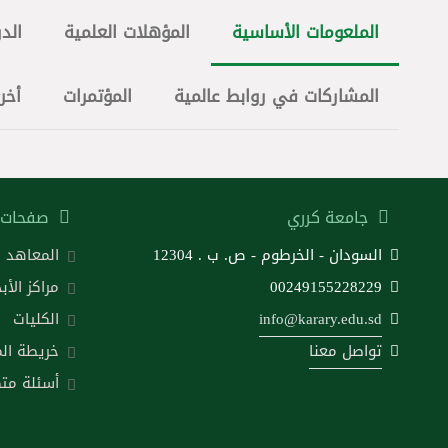
الملعومات الأساسية
المؤهلات العلمية
الدو
المشاركات في روابط عالمية
المؤتمرات
أخر
جامعة كرري
صفحات 
السودان - الخرطوم - ص. ب . 12304
المعاهد
00249155228229
مراكز الأب
info@karary.edu.sd
الكليات
تواصل معنا
خريطة ال
أسئلة متك