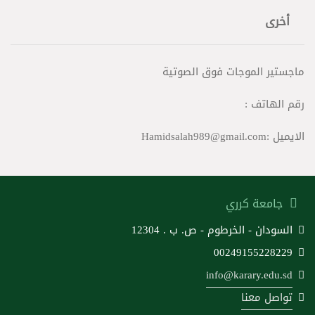
أخرى
ماجستير الموجات فوق الصوتية
رقم الهاتف :
الايميل :Hamidsalah989@gmail.com
جامعة كرري
السودان - الخرطوم - ص. ب . 12304
00249155228229
info@karary.edu.sd
تواصل معنا