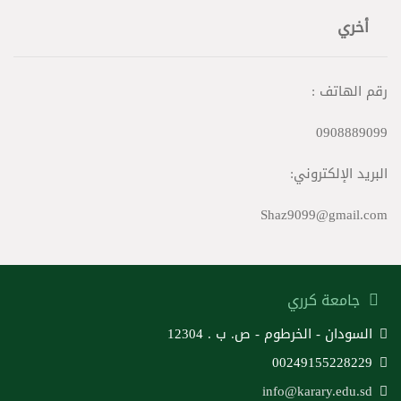
أخري
رقم الهاتف :
0908889099
البريد الإلكتروني:
Shaz9099@gmail.com
جامعة كرري
السودان - الخرطوم - ص. ب . 12304
00249155228229
info@karary.edu.sd