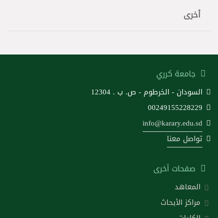
أخرى
جامعة كرري
السودان - الخرطوم - ص. ب . 12304
00249155228229
info@karary.edu.sd
تواصل معنا
صفحات أخرى
المعاهد
مراكز الأبحاث
الكليات