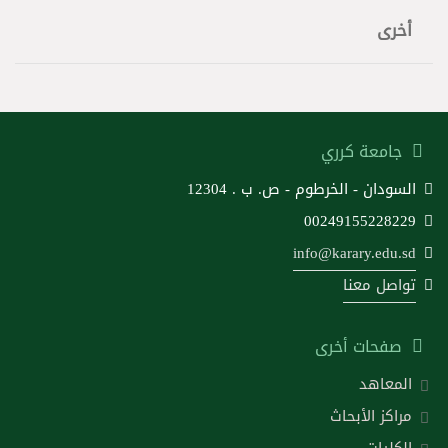
أخرى
جامعة كرري
السودان - الخرطوم - ص. ب . 12304
00249155228229
info@karary.edu.sd
تواصل معنا
صفحات أخرى
المعاهد
مراكز الأبحاث
الكليات