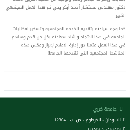
دكتور مهندس مستشار أحمد أبكر يحي تم هذا العمل المجتمعي
الكبير
كما وجه سيادته بتقديم الخدمه المجتمعيه وتسخير امكانيات
الجامعه في هذا الاتجاه واشاد سعادته بكل من قدم وساهم
في هذا العمل مثمنا دور إدارة الاعلام لإبراز وعكس هذه
المناشط المجتمعيه التى تقدمها الجامعة
جامعة كرري
السودان - الخرطوم - ص. ب . 12304
00249155228229