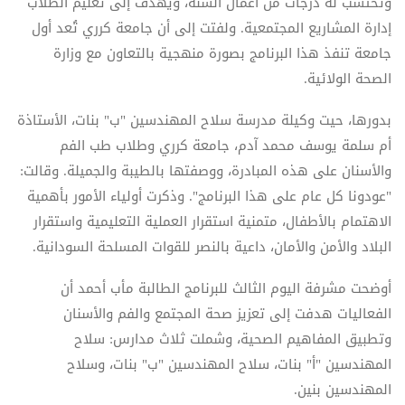
وتُحتسب له درجات من أعمال السنة، ويهدف إلى تعليم الطلاب
إدارة المشاريع المجتمعية. ولفتت إلى أن جامعة كرري تُعد أول
جامعة تنفذ هذا البرنامج بصورة منهجية بالتعاون مع وزارة
الصحة الولائية.
بدورها، حيت وكيلة مدرسة سلاح المهندسين "ب" بنات، الأستاذة
أم سلمة يوسف محمد آدم، جامعة كرري وطلاب طب الفم
والأسنان على هذه المبادرة، ووصفتها بالطيبة والجميلة. وقالت:
"عودونا كل عام على هذا البرنامج". وذكرت أولياء الأمور بأهمية
الاهتمام بالأطفال، متمنية استقرار العملية التعليمية واستقرار
البلاد والأمن والأمان، داعية بالنصر للقوات المسلحة السودانية.
أوضحت مشرفة اليوم الثالث للبرنامج الطالبة مأب أحمد أن
الفعاليات هدفت إلى تعزيز صحة المجتمع والفم والأسنان
وتطبيق المفاهيم الصحية، وشملت ثلاث مدارس: سلاح
المهندسين "أ" بنات، سلاح المهندسين "ب" بنات، وسلاح
المهندسين بنين.