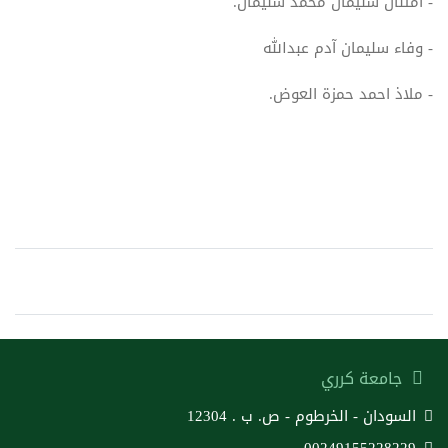
- امتنان سليمان محمد سليمان.
- وفاء سليمان آدم عبدالله
- ملاذ احمد حمزة العوض.
جامعة كرري
السودان - الخرطوم - ص. ب . 12304