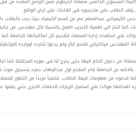
انيكا المستوى الخامس مصفاة الخرطوم ضمن البرامج المعده من قبل إد
 يقف الطلاب على مادرسوه فى القاعات على ارض الواقع.
دس الكيميائى عبدالمنعم عمر من قسم الكيمياء حيث رحب بالطلاب داخل
ت كما اشار الى اهمية التدريب العمل بالنسبة لكل مهندس. من جانبه 
واكد علي استعداد إدارة المصفاء لتقديم كل امكانياتها للجامعة كما
ة المهندس ميكانيكى قاسم ابكر ولم يدعوا شارده اووارده إلاوتطرق
فاة من دخول الخام اليها حتى يخرج لنا فى صوره المختلفة كما اجاب
بالانابه عن الجامعة قام الملازم اول عبدالوهاب حمزه بتسجيل صوت ش
ما قدموه من معلومات قيمة للطلاب. متمنياً مزيداً من التطور للمصف
ره اهدافها موكدا علي استمرار الزيارات للدفعات الاخرى حتي يقفوا 