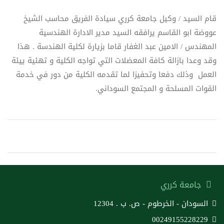
قام السيد / وكيل جامعة كرري سيادة الفريق محاسب الشيخ
عووضة ابو القاسم يرافقه السيد مدير الادارة الهندسية
المهندس / الامين عبد الغفار قاما بزيارة لكلية الهندسة . هذا
وقد وعدا بازالة كافة المعضلات التي تواجه الكلية و تهئية ييئة
العمل وذلك دفعا وتحفيزا لما تقدمه الكلية من دور في خدمة
القوات المسلحة و المجتمع السوداني.
جامعة كرري
السودان - الخرطوم - ص. ب . 12304
00249155228229