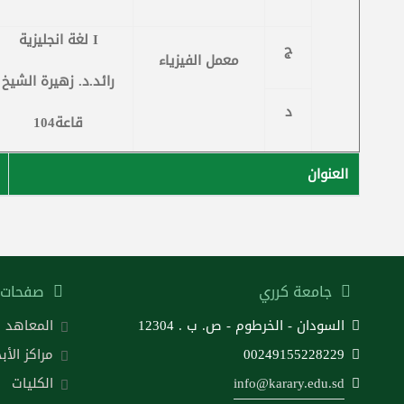
I
لغة انجليزية
ج
معمل الفيزياء
رائد.د. زهيرة الشيخ
د
قاعة104
العنوان
جامعة كرري
صفحات 
السودان - الخرطوم - ص. ب . 12304
المعاهد
00249155228229
مراكز الأب
info@karary.edu.sd
الكليات