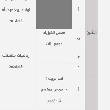
أ
لواء.د.ربيع عبدالله
قاعة201
الاثنين
معمل الفيزياء
ب
مجمع بانت
ج
رياضيات متقطعة
قاعة202
د
لغة عربية
I
أ
د. مجدى معتصم
قاعة202