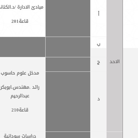
مبادئ الادارة /د.الكنان
أ
قاعة201
ب
الاحد
ج
مدخل علوم حاسوب
رائد .مهندس.ابوبكر
عبدالرحيم
د
قاعة210
دراسات سودانية