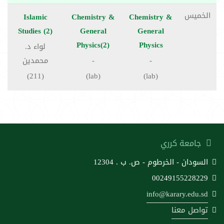
الخميس
Islamic
Chemistry &
Chemistry &
Studies (2)
General
General
Physics(2)
Physics
لواء د.
-
-
محمدين
(211)
(lab)
(lab)
جامعة كرري
السودان - الخرطوم - ص. ب . 12304
00249155228229
info@karary.edu.sd
تواصل معنا