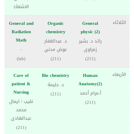
الاشعة)
الثلاثاء
General and
Organic
General
Radiation
chemistry
physic (2)
Math
رائد د. بشير
د. عبدالغفار
زمراوى
عوض مدنى
-
(lab)
(211)
(211)
الأربعاء
Care of
Bio chemistry
Human
patient &
Anatomy(2)
د. حليمة
Nursing
أ.مرام أحمد
(211)
نقيب / ايمال
(211)
محمد
عبدالهادى
(211)