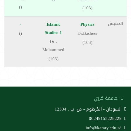
()
(103)
الخميس
-
Islamic
Physics
Studies 1
()
Dr.Basheer
Dr .
(103)
Mohammed
(103)
جامعة كرري
السودان - الخرطوم - ص. ب . 12304
00249155228229
info@karary.edu.sd