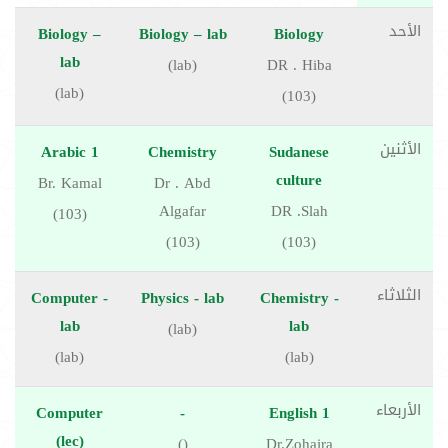
الأحد
Biology –
Biology – lab
Biology
lab
(lab)
DR . Hiba
(lab)
(103)
الأثنين
Arabic 1
Chemistry
Sudanese
culture
Br. Kamal
Dr . Abd
Algafar
DR .Slah
(103)
(103)
(103)
الثلاثاء
Computer -
Physics - lab
Chemistry -
lab
lab
(lab)
(lab)
(lab)
الأربعاء
Computer
-
English 1
(lec)
()
Dr.Zohaira