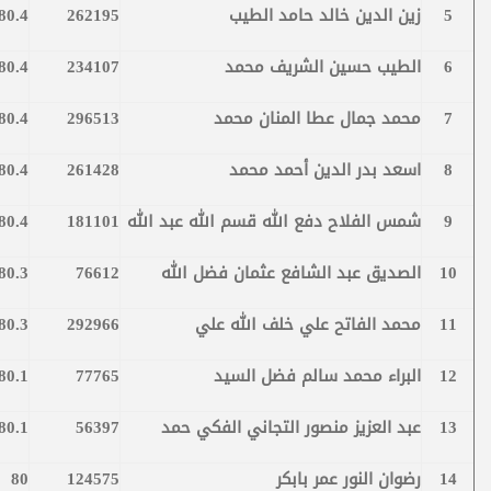
5
زين الدين خالد حامد الطيب
262195
80.4
6
الطيب حسين الشريف محمد
234107
80.4
7
محمد جمال عطا المنان محمد
296513
80.4
8
اسعد بدر الدين أحمد محمد
261428
80.4
9
شمس الفلاح دفع الله قسم الله عبد الله
181101
80.4
10
الصديق عبد الشافع عثمان فضل الله
76612
80.3
11
محمد الفاتح علي خلف الله علي
292966
80.3
12
البراء محمد سالم فضل السيد
77765
80.1
13
عبد العزيز منصور التجاني الفكي حمد
56397
80.1
14
رضوان النور عمر بابكر
124575
80