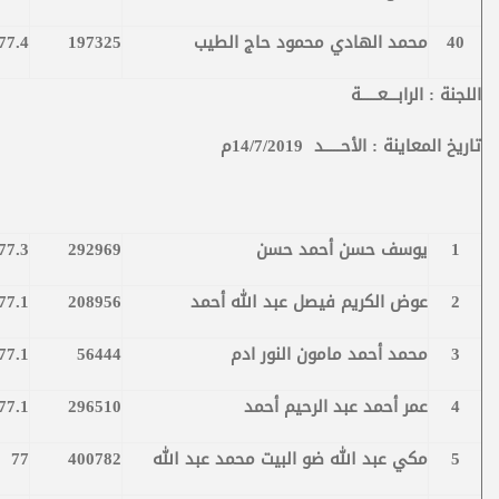
40
محمد الهادي محمود حاج الطيب
197325
77.4
اللجنة : الرابـــعـــــة
تاريخ المعاينة : الأحـــــد 14/7/2019م
1
يوسف حسن أحمد حسن
292969
77.3
2
عوض الكريم فيصل عبد الله أحمد
208956
77.1
3
محمد أحمد مامون النور ادم
56444
77.1
4
عمر أحمد عبد الرحيم أحمد
296510
77.1
5
مكي عبد الله ضو البيت محمد عبد الله
400782
77