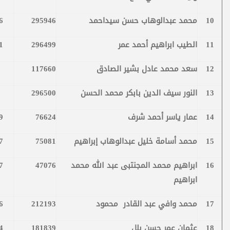
10
محمد عبدالوهاب حسن سيداحمد
295946
6
11
الطيب ابراهيم أحمد عمر
296499
1
12
سعد محمد عادل بشير الصادق
117660
13
النور سيف الدين بابكر محمد الحسن
296500
14
عمار ياسر أحمد شرف
76624
9
15
محمد أسامة خليل عبدالوهاب إبراهيم
75081
7
16
ابراهيم محمد المجنتبى عبد الله محمد
47076
7
ابراهيم
17
محمد وافي عبد القادر محمود
212193
6
18
عثمان عمر حسن بلل
181839
4