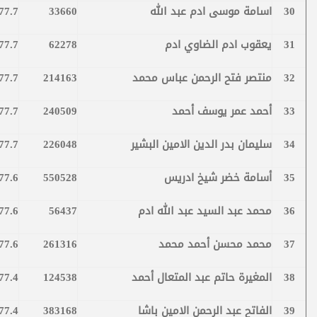
30
اسامة موسى ادم عبد الله
33660
77.7
31
يعقوب ادم الضاوي ادم
62278
77.7
32
منتصر فتح الرحمن عباس محمد
214163
77.7
33
أحمد عمر يوسف أحمد
240509
77.7
34
سليمان بدر الدين الامين البشير
226048
77.7
35
أسامة خضر شيخ ادريس
550528
77.6
36
محمد عبد السيد عبد الله ادم
56437
77.6
37
محمد محسن أحمد محمد
261316
77.6
38
المغيرة حاتم عبد المتعال أحمد
124538
77.4
39
الفاتح عبد الرحمن الامين باشا
383168
77.4