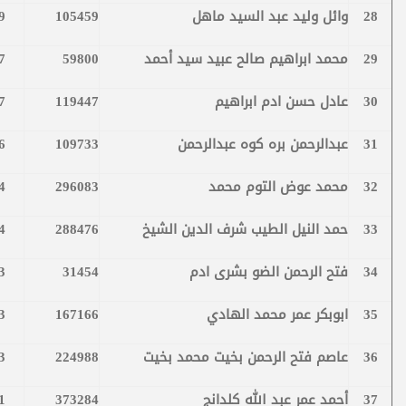
28
وائل وليد عبد السيد ماهل
105459
9
29
محمد ابراهيم صالح عبيد سيد أحمد
59800
7
30
عادل حسن ادم ابراهيم
119447
7
31
عبدالرحمن بره كوه عبدالرحمن
109733
6
32
محمد عوض التوم محمد
296083
4
33
حمد النيل الطيب شرف الدين الشيخ
288476
4
34
فتح الرحمن الضو بشرى ادم
31454
3
35
ابوبكر عمر محمد الهادي
167166
3
36
عاصم فتح الرحمن بخيت محمد بخيت
224988
3
37
أحمد عمر عبد الله كلدانج
373284
1