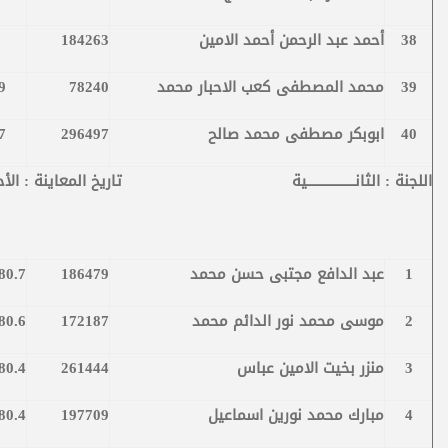
38
أحمد عبد الرحمن أحمد الامين
184263
39
محمد المصطفى كعب الاحبار محمد
78240
9
40
ابوبكر مصطفى محمد صالح
296497
7
اللجنة : الثانــــــــــــــــية تاريخ المعاينة : الأحد 4/7/2019
1
عبد الدافع مجتبى حسن محمد
186479
80.7
2
موسى محمد نور الدائم محمد
172187
80.6
3
منزر بخيت الامين عباس
261444
80.4
4
مبارك محمد نورين اسماعيل
197709
80.4