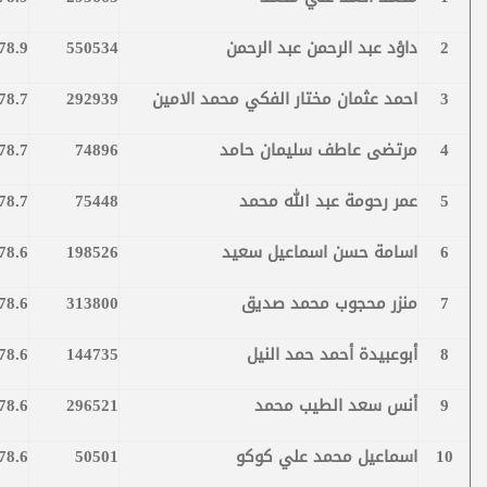
2
داؤد عبد الرحمن عبد الرحمن
550534
78.9
3
احمد عثمان مختار الفكي محمد الامين
292939
78.7
4
مرتضى عاطف سليمان حامد
74896
78.7
5
عمر رحومة عبد الله محمد
75448
78.7
6
اسامة حسن اسماعيل سعيد
198526
78.6
7
منزر محجوب محمد صديق
313800
78.6
8
أبوعبيدة أحمد حمد النيل
144735
78.6
9
أنس سعد الطيب محمد
296521
78.6
10
اسماعيل محمد علي كوكو
50501
78.6