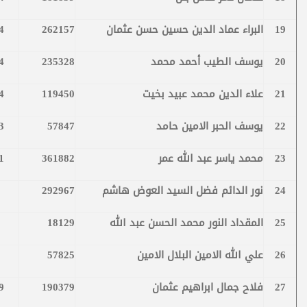
19
البراء عماد الدين حسين حسن عثمان
262157
4
20
يوسف الطيب أحمد محمد
235328
4
21
علاء الدين محمد عبيد بخيت
119450
4
22
يوسف الحبر الامين حامد
57847
3
23
محمد ياسر عبد الله عمر
361882
1
24
نور الدائم فضل السيد العوض هاشم
292967
25
المقداد النور محمد الحسن عبد الله
18129
26
علي الله الامين البلال الامين
57825
27
فلاح جمال ابراهيم عثمان
190379
9