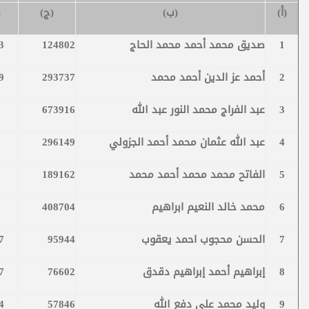
(أ)
(ب)
(ج)
(
1
صديق محمد أحمد محمد الحاج
124802
3
2
أحمد عز الدين أحمد محمد
293737
9
3
عبد الفراج محمد النور عبد الله
673916
4
عبد الله عثمان محمد أحمد الجزولي
296149
5
الفاتح محمد محمد أحمد محمد
189162
6
محمد خالد النعيم ابراهيم
408704
7
الحسن محجوب احمد يعقوب
95944
7
8
إبراهيم أحمد إبراهيم دقدق
76602
7
9
وليد محمد علي دفع الله
57846
4