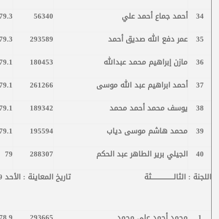
34
أحمد جماع أحمد علي
56340
79.3
35
عمر دفع الله صديق أحمد
293589
79.3
36
مازن إبراهيم محمد عبدالله
180453
79.1
37
أحمد ابراهيم عبد الله موسى
261266
79.1
38
يوسف محمد أحمد محمد
189342
79.1
39
محمد هاشم موسى دياب
195594
79.1
40
الجيلي برير الطاهر عبد الحكم
288307
79
اللجنة : الثالـــــــــــــــثة تاريخ المعاينة : الأحد 14/7/2019م
1
محمد أحمد علي محمد
293665
78.9