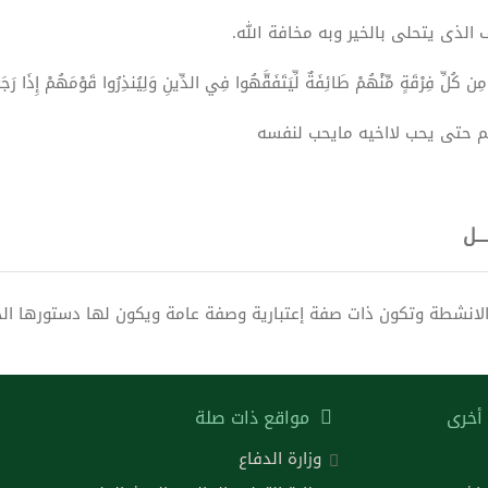
ذى يتحلى بالخير وبه مخافة الله.
ِ فِرْقَةٍ مِّنْهُمْ طَائِفَةٌ لِّيَتَفَقَّهُوا فِي الدِّينِ وَلِيُنذِرُوا قَوْمَهُمْ إِذَا رَجَعُوا إِلَيْهِ
كم حتى يحب لااخيه مايحب لنفسه
ـــل
 الانشطة وتكون ذات صفة إعتبارية وصفة عامة ويكون لها دستورها ال
أخرى
مواقع ذات صلة
وزارة الدفاع