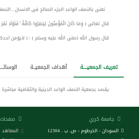
نعنى بالنصف الواعد الجزء الصالح فى الانسان , النصف ال
قال تعالى ( وَمَا كَانَ الْمُؤْمِنُونَ لِيَنفِرُوا كَافَّةً ۚ فَلَوْلَا نَفَرَ مِن كُلّ
قال رسول الله (صلى الله عليه وسلم ) : ( لايؤمن احد
تعريف الجمعيــــة
أهداف الجمعيــة
الوسائــــ
يقصد بجمعية النصف الواعد الدينية والثقافية مباشرة
جامعة كرري
صفحات 
السودان - الخرطوم - ص. ب . 12304
المعاهد