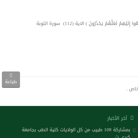
مْ لَعَلَّهُمْ يَحْذَرُونَ ) الاية (112) سورة التوبة
طباعة
خاص .
آخر الأخبار
بمشاركة 108 طبيب من كل الولايات كلية الطب بجامعة
كرري ت..